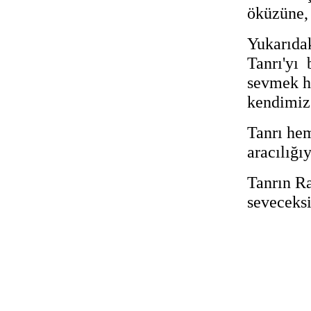
öküzüne, 
Yukarıdak
Tanrı'yı 
sevmek ha
kendimiz
Tanrı he
aracılığı
Tanrın Ra
seveceks