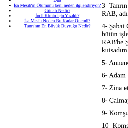
Dua
3- Tanrı
İsa Mesih'in Ölümünü beni neden ilgilendiriyor?
Günah Nedir?
RAB, adın
İncil Kimin İçin Yazıldı?
İsa Mesih Neden Bu Kadar Önemli?
4- Şabat 
Tanrı'nın En Büyük Buyruğu Nedir?
bütün işl
RAB'be Ş
kutsadım 
5- Annene
6- Adam 
7- Zina 
8- Çalma
9- Komşun
10- Komşu