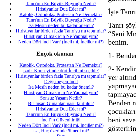
Tanrı'nın En Büyük Buyruğu Nedir?
Hristiyanlar Dua Eder mi?
İşte Tanr
Katolik, Ortodoks, Protestan Ne Demektir?
Tanrı'nın En Büyük Buyruğu Nedir?
Tanrı şöy
İsa Mesih neden bu kadar önemli?
Hıristiyanlar birden fazla Tanrı'ya mı tapınırlar?
“Seni Mı
Hıristiyan Olmak için Ne Yapmalıyım?
benim.
Neden Dört İncil Var? (İncil mi, İnciller mi?)
Ençok okunan
1- Bende
Katolik, Ortodoks, Protestan Ne Demektir?
2- Kendi
İznik Konseyi’nde dört İncil mi seçildi?
yer altın
Hıristiyanlar birden fazla Tanrı'ya mı tapınırlar?
Değişmeyen İncil
yapmayac
İsa Mesih neden bu kadar önemli?
Hıristiyan Olmak için Ne Yapmalıyım?
tapmayac
Sonsuz Yaşam Nedir?
Benden ne
Bir İnsan Günahtan nasıl kurtulur?
Hristiyanlar Dua Eder mi?
çocuklar
Tanrı'nın En Büyük Buyruğu Nedir?
beni seve
İncil’in Güvenilirliği
Neden Dört İncil Var? (İncil mi, İnciller mi?)
gösteriri
İsa, Haç üzerinde ölmedi mi?