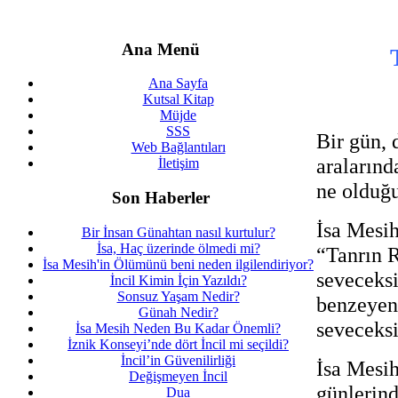
Ana Menü
Ana Sayfa
Kutsal Kitap
Müjde
SSS
Bir gün, 
Web Bağlantıları
aralarınd
İletişim
ne olduğ
Son Haberler
İsa Mesih
Bir İnsan Günahtan nasıl kurtulur?
İsa, Haç üzerinde ölmedi mi?
“Tanrın R
İsa Mesih'in Ölümünü beni neden ilgilendiriyor?
seveceksi
İncil Kimin İçin Yazıldı?
Sonsuz Yaşam Nedir?
benzeyen
Günah Nedir?
seveceksi
İsa Mesih Neden Bu Kadar Önemli?
İznik Konseyi’nde dört İncil mi seçildi?
İncil’in Güvenilirliği
İsa Mesih
Değişmeyen İncil
günlerind
Dua